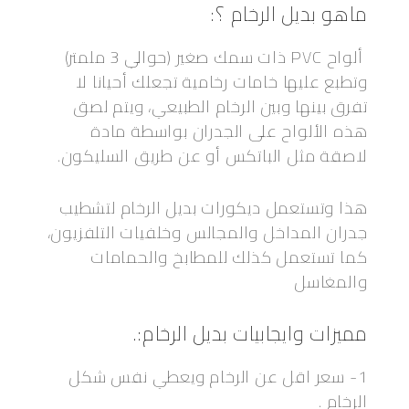
ماهو بديل الرخام ؟:
ألواح PVC ذات سمك صغير (حوالي 3 ملمتر)
وتطبع عليها خامات رخامية تجعلك أحيانا لا
تفرق بينها وبين الرخام الطبيعي، ويتم لصق
هذه الألواح على الجدران بواسطة مادة
لاصقة مثل الباتكس أو عن طريق السليكون.
هذا وتستعمل ديكورات بديل الرخام لتشطيب
جدران المداخل والمجالس وخلفيات التلفزيون،
كما تستعمل كذلك للمطابخ والحمامات
والمغاسل
مميزات وايجابيات بديل الرخام:.
1- سعر اقل عن الرخام ويعطي نفس شكل
الرخام .