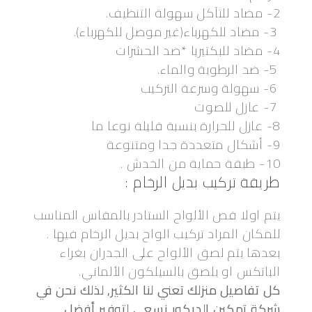
2- مضاد للتآكل سهولة التنظيف.
3- مضاد للكهرباء(غير موصل للكهرباء).
4- مضاد للبكتيريا *ضد الحشرات
5- ضد الرطوبة والماء.
6- سهولة وسرعة التركيب
7- عازل للصوت
8- عازل للحرارة بنسبة قليلة نوعا ما
9- أشكال متعددة جدا ومتنوعة
10- طبقة حماية من الخدش .
طريقة تركيب بديل الرخام :
يتم اولا قص الألواح الستادر بالمقاس المناسب
للمكان المراد تركيب الواح بديل الرخام فيها .
بعدها يتم لصق الألواح على الجدران بغراء
الباتكس او يلصق بالسيلكون الألماني.
كل تفاصيل منزلك تعني لنا الكثير, لذلك نحن في
شركة تمكين الديكور نسعى لتوفير أفضل