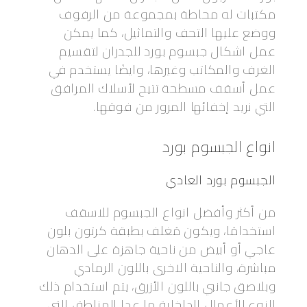
مكتبات له محاطة بمجموعة من الرفوف
ووضع عليها التحف والتماثيل، كما يمكن
عمل اشكال جبسوم بورد للجدران لتقسيم
الغرف والمكاتب وغيرها، وايضًا يستخدم في
عمل أسقف مسطحة تتيح لأسلاك المرافق
التي نريد إخفائها المرور من فوقها.
انواع الجبسوم بورد
الجبسوم بورد العادي
من أكثر وأفضل انواع الجبسوم للاسقف
استخدامًا، ويكون مُغلف بطبقة كرتون بلون
عاجي أو أبيض من ناحية جاهزة على الدهان
مباشرة، والناحية الاخرى باللون الرمادي
وبلاصق جانبي باللون الأزرق، يتم استخدام ذلك
النوع للأعمال الداخلية ما عدا المناطق التي