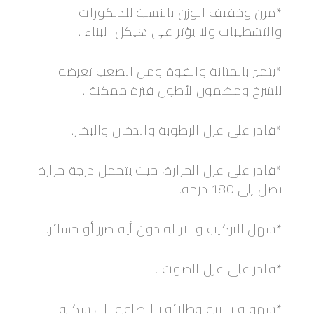
*مرن وخفيف الوزن بالنسبة للديكورات
والتشطيبات ولا يؤثر على هيكل البناء .
*يتميز بالمتانة والقوة ومن الصعب تعرضه
للشرخ ومضمون لأطول فترة ممكنة .
*قادر على عزل الرطوبة والدخان والبخار.
*قادر على عزل الحرارة، حيث يتحمل درجة حرارة
تصل إلى 180 درجة.
*سهل التركيب والازالة دون أية ضرر أو خسائر.
*قادر على عزل الصوت .
*سهولة تزيينه وطلائه بالإضافة إلى شكله