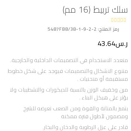
سلك تربيط (16 مم)
ت
رمز المنتج:
5487FB8/38-1-9-2-2
م
ا
ر.س
43.64
ل
ت
ق
ي
متعدد الاستخدام في التصميمات الداخلية والخارجية.
ي
م
متنوع الاشكال والتصميمات فيوجد على شكل خطوط
0
م
مستقيمة أو منحنيات .
ن
5
مرن وخفيف الوزن بالنسبة للديكورات والتشطيبات ولا
يؤثر على هيكل البناء .
يتميز بالمتانة والقوة ومن الصعب تعرضه للشرخ
ومضمون لأطول فترة ممكنة
قادر على عزل الرطوبة والدخان والبخار.