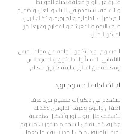
عبارة عن ألواح معلقة بديلة للحوائط
والاسقف تُستخدم في البناء و العزل وتصميم
الديكورات الداخلية والخارجية، وكذلك لتزيين
غرف النوم والمعيشة والمطابخ وغيرها من
اماكن المنزل،
الجبسوم بورد تتكون الواحه من مواد الجبس
الألماني المنشأ والسليكون والفيبر جلاس
ومغلفة من الخارج بطبقة كرتون معالج.
استخدامات الجبسوم بورد
يستخدم في ديكورات جبسوم بورد غرف
اطفال والنوم وغرف الجلوس, وكذلك
للأسقف مثل بيوت نور وأشكال هندسية
جذابة، كما يمكن استخدام ديكورات جبسوم
بورد للتلفزيون داخل الجدران نفسها كعمل