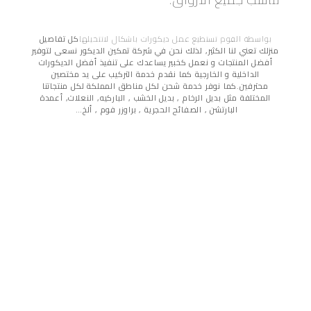
بواسطة الفوم تستطيع عمل ديكورات باشكال لاتتخيلها
كل تفاصيل
منزلك تعني لنا الكثير, لذلك نحن في شركة تمكين الديكور نسعى لتوفير
أفضل المنتجات و نعمل كخبير يساعدك على تنفيذ أفضل الديكورات
الداخلية و الخارجية كما نقدم خدمة التركيب على يد مختصين
محترفين.
كما نوفر خدمة شحن لكل مناطق المملكة لكل منتجاتنا
المختلفة مثل بديل الرخام , بديل الخشب , الباركيه, النعلات, أعمدة
البارتشن , الصفائح الحجرية , براوزر فوم , ألخ…