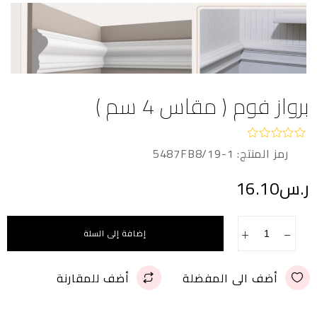
برواز فوم ( مقاس 4 سم )
رمز المنتج:
5487FB8/19-1
ت
م
ا
ر.س
16.10
ل
ت
ق
ي
+
−
ي
إضافة إلى السلة
م
0
م
أضف الى المفضلة
أضف للمقارنة
ن
5