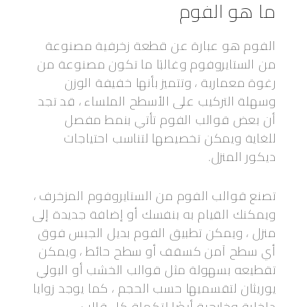
ما هو الفوم
الفوم هو عبارة عن قطعة زخرفية مصنوعة
من الستايروفوم وغالبًا ما تكون مصنوعة من
رغوة معمارية ، وتتميز بأنها خفيفة الوزن
وسهلة التركيب على الأسطح الملساء ، قد تجد
أن بعض قوالب الفوم تأتي بنمط مفصل
للغاية ويمكن تخصيصها لتناسب احتياجات
ديكور المنزل.
تصنع قوالب الفوم من الستايروفوم المزخرف ،
ويمكنك القيام به بنفسك أو إضافة جديدة إلى
منزل ، ويمكن تطبيق الفوم بديل الجبس فوق
أي سطح آمن كسقف أو سطح حائط ، ويمكن
تقطيعه بسهولة مثل قوالب الخشب أو البولي
يوريثان لتقسميها حسب الحجم ، كما يوجد زوايا
داخلية وخارجية أيضًا لتكملة كل قالب.