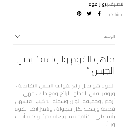
التصنيف:
برواز فوم
مشاركة :
الوصف
ماهو الفوم وانواعه ” بديل
الجبس “
الفوم هو بديل رائع لقوالب الجبس التقليدية ،
ويوفر نفس المظهر الرائع ومع ذلك ، فهي
أرخص وخفيفة الوزن وسهلة التركيب ، فيسهل
قطعة ورسمه بكل سهولة ، ويتميز ايضا الفوم
بأنه عالي الكثافة مما يجعله متينًا ولكنه أخف
وزناً.