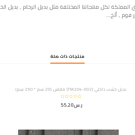
مملكة لكل منتجاتنا المختلفة مثل بديل الرخام , بديل الخشب
ر فوم , ألخ…
منتجات ذات صلة
بديل خشب داخلي (TM204-002) مقاس (20 سم * 290 سم)
ت
ر.س
55.20
م
ا
ل
ت
ق
ي
ي
م