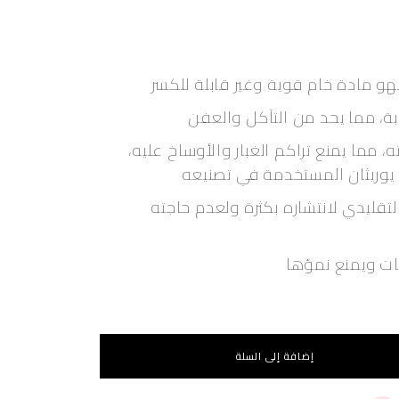
و مادة خام قوية وغير قابلة للكسر
ة، مما يحد من التآكل والعفن
مما يمنع تراكم الغبار والأوساخ عليه،
 يوريثان المستخدمة في تصنيعه
تقليدي لانتشاره بكثرة ولعدم حاجته
يات ويمنع نموّها
إضافة إلى السلة