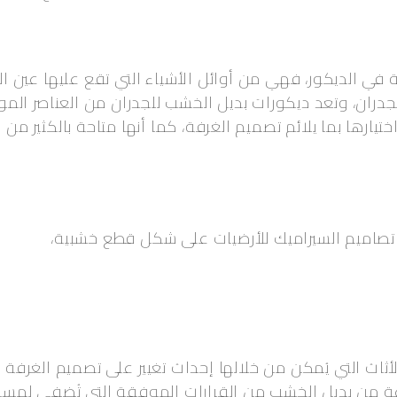
ية في الديكور، فهي من أوائل الأشياء التي تقع عليها عين
الجدران، وتعد ديكورات بديل الخشب للجدران من العناصر ال
ختيارها بما يلائم تصميم الغرفة، كما أنها متاحة بالكثير من 
ر تصاميم السيراميك للأرضيات على شكل قطع خشبية،
أثاث التي يُمكن من خلالها إحداث تغيير على تصميم الغرفة 
 من بديل الخشب من القرارات الموفقة التي تُضفي لمسة د