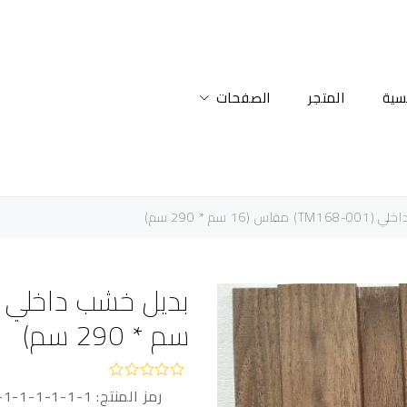
يسية
المتجر
الصفحات
س (16 سم * 290 سم)
سم * 290 سم)
رمز المنتج:
-1-1-1-1-1-1
ت
م