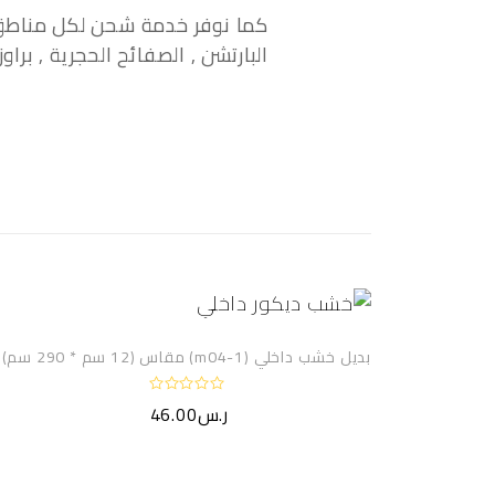
كما نوفر خدمة شحن لكل مناطق ال
البارتشن , الصفائح الحجرية , براوز
بديل خشب داخلي (m04-1) مقاس (12 سم * 290 سم)
ت
ر.س
46.00
م
ا
ل
ت
ق
ي