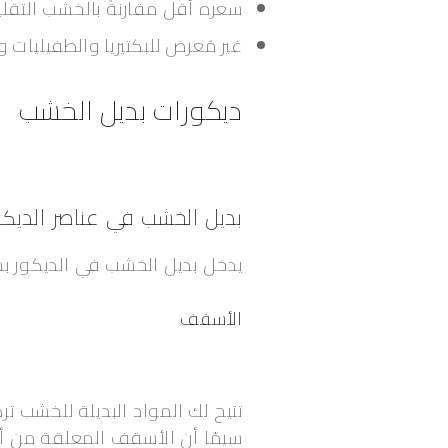
سعره أقل مقارنةً بالخشب التقلي
غير مُعرض للبكتيريا والطفيليات و
ديكورات بديل الخشب
بديل الخشب في عناصر الديكو
يدخل بديل الخشب في الديكور بشك
الأسقف
تتيح لك المواد البديلة للخشب ت
سيمّا أن الأسقف المعلقة من أن