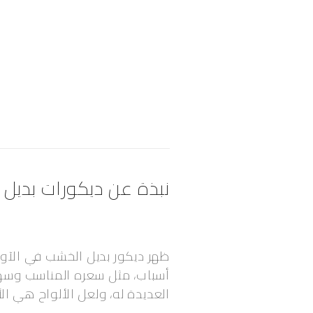
نبذة عن ديكورات بديل
ظهر ديكور بديل الخشب في الآون
أسباب، مثل سعره المناسب وسهول
العديدة له، ولعل الألواح هي الأ