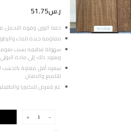
ا
ر.س
51.75
ل
ت
ق
ي
خفة الوزن وقوة التحمل، فه
ي
م
مقاومة جيدة للماء والرطوب
0
م
سهولة تنظيفه بسبب نعومته، 
ن
5
ويعود ذلك إلى مادة البولي
سعره أقل مقارنةً بالخشب ال
للتلميع والدهان
غير مُعرض للبكتيريا والطفيل
+
−