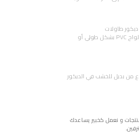
 ديكور طاولات
التلفاز المستخدم لديك، حيث تتوفر العديد من التصاميم الجميلة التي قد تناسبك، مثل اختيار ألواح PVC بشكل طولي أو
لاستغناء عن الأبواب الخشبية واستبدالها بتلك المصنوعة من مادة WPC كنوع من بديل للخشب في الديكور
منتجات و نعمل كخبير يساعدك
رفين.