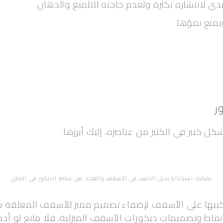
دي لانتشاره بكثرة ولعدم حاجته للتلميع والدهان
يمنع نموّها
ر
ل كبير في الكثير من عناصره، إليك أبرزها:
يمكنك استخدام بديل الخشب في الأسقف والعديد من عناصر الديكور في المنزل
ركيبها على الأسقف لإضفاء تصميم مميز للأسقف المعلقة بشت
ماط وتصميمات ديكورات الأسقف المنزلية، فلا مانع لو أدخ