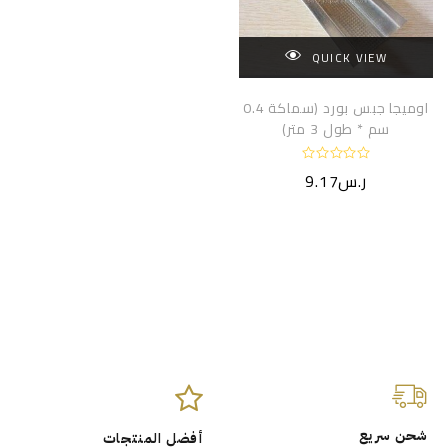
QUICK VIEW
اوميجا جبس بورد (سماكة 0.4
سم * طول 3 متر)
ت
ر.س
9.17
م
ا
ل
ت
ق
ي
ي
م
0
م
ن
5
شحن سريع
أفضل المنتجات