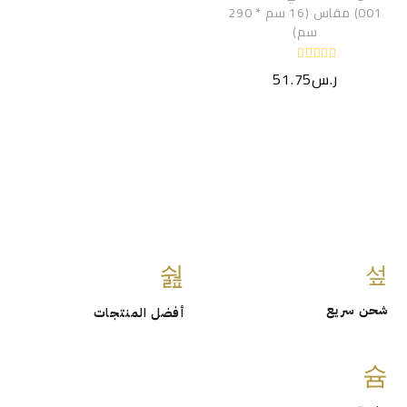
001) مقاس (16 سم * 290
سم)
ت
ر.س
51.75
م
ا
ل
ت
ق
ي
ي
م
0
م
ن
5
شحن سريع
أفضل المنتجات